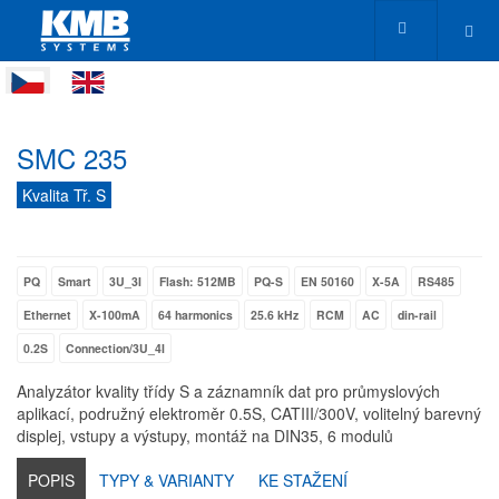
SMC 235
Kvalita Tř. S
PQ
Smart
3U_3I
Flash: 512MB
PQ-S
EN 50160
X-5A
RS485
Ethernet
X-100mA
64 harmonics
25.6 kHz
RCM
AC
din-rail
0.2S
Connection/3U_4I
Analyzátor kvality třídy S a záznamník dat pro průmyslových
aplikací, podružný elektroměr 0.5S, CATIII/300V, volitelný barevný
displej, vstupy a výstupy, montáž na DIN35, 6 modulů
POPIS
TYPY & VARIANTY
KE STAŽENÍ