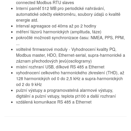
connected Modbus RTU slaves
Interní paměť 512 MB pro periodické nahrávání,
automatické odečty elektroměru, soubory údajů o kvalitě
energie atd.
interval agreagace od 40ms až po 2 hodiny
měření fázorů harmonických (amplituda, fáze)
pokročilé možnosti synchronizace času: NMEA, PPS, PPM,
...
volitelné firmwarové moduly - Vyhodnocení kvality PQ,
Modbus master, HDO, Ethernet-serial, supra-harmonické a
záznam přechodových jevů(oscilogramy)
místní rozhraní USB, dílkové RS 485 a Ethernet
vyhodnocení celkového harmonického zkreslení (THD), až
128 harmonických od 0 do 2,5 kHz a supra-harmonických
od 2 do 9 kHz
pulzní výstupy a programovatelná alarmové výstupy,
digitální a pulzní vstupy, teplota pt100 a další rozhraní
vzdálená komunikace RS 485 a Ethernet