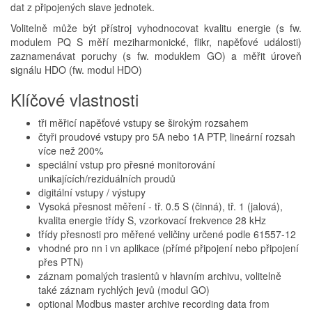
dat z připojených slave jednotek.
Volitelně může být přístroj vyhodnocovat kvalitu energie (s fw.
modulem PQ S měří meziharmonické, flikr, napěťové události)
zaznamenávat poruchy (s fw. moduklem GO) a měřit úroveň
signálu HDO (fw. modul HDO)
Klíčové vlastnosti
tři měřicí napěťové vstupy se širokým rozsahem
čtyři proudové vstupy pro 5A nebo 1A PTP, lineární rozsah
více než 200%
speciální vstup pro přesné monitorování
unikajících/reziduálních proudů
digitální vstupy / výstupy
Vysoká přesnost měření - tř. 0.5 S (činná), tř. 1 (jalová),
kvalita energie třídy S, vzorkovací frekvence 28 kHz
třídy přesnosti pro měřené veličiny určené podle 61557-12
vhodné pro nn i vn aplikace (přímé připojení nebo připojení
přes PTN)
záznam pomalých trasientů v hlavním archivu, volitelně
také záznam rychlých jevů (modul GO)
optional Modbus master archive recording data from